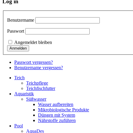
Log in
Benutzername
Passwort
Angemeldet bleiben
Passwort vergessen?
Benutzername vergessen?
Teich
Teichpflege
Teichfischfutter
Aquaristik
Süßwasser
Wasser aufbereiten
Mikrobiologische Produkte
Düngen mit System
Nährstoffe zuführen
Pool
AquaDes