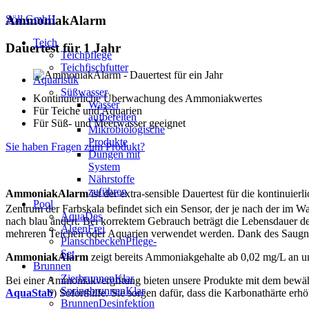
Söll GmbH
AmmoniakAlarm
Teich
Dauertest für 1 Jahr
Teichpflege
Teichfischfutter
Aquaristik
Süßwasser
Kontinuierliche Überwachung des Ammoniakwertes
Wasser
Für Teiche und Aquarien
aufbereiten
Für Süß- und Meerwasser geeignet
Mikrobiologische
Produkte
Sie haben Fragen zum Produkt?
Düngen mit
System
Nährstoffe
zuführen
AmmoniakAlarm
ist der extra-sensible Dauertest für die kontin
Pool
Zentrum der Farbskala befindet sich ein Sensor, der je nach der im
AquaDes
nach blau ändert. Bei korrektem Gebrauch beträgt die Lebensdauer de
AlgenFrei
mehreren Teichen oder Aquarien verwendet werden. Dank des Saugnap
PlanschbeckenPflege-
Set
AmmoniakAlarm
zeigt bereits Ammoniakgehalte ab 0,02 mg/L an und
Brunnen
ZierbrunnenKlar
Bei einer Ammoniakvergiftung bieten unsere Produkte mit dem bewä
SpringbrunnenKlar
AquaStab
) Soforthilfe. Sie sorgen dafür, dass die Karbonathärte erh
BrunnenDesinfektion