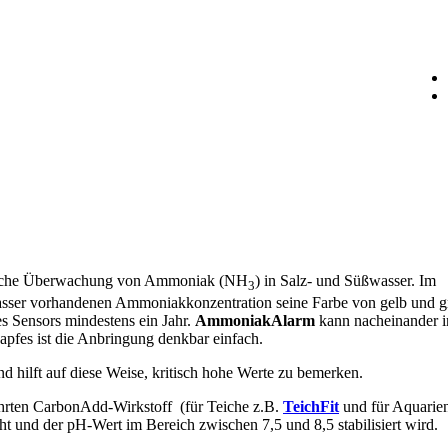
uierliche Überwachung von Ammoniak (NH
) in Salz- und Süßwasser. Im
3
 Wasser vorhandenen Ammoniakkonzentration seine Farbe von gelb und 
s Sensors mindestens ein Jahr.
AmmoniakAlarm
kann nacheinander i
fes ist die Anbringung denkbar einfach.
 hilft auf diese Weise, kritisch hohe Werte zu bemerken.
hrten CarbonAdd-Wirkstoff (für Teiche z.B.
TeichFit
und für Aquarie
öht und der pH-Wert im Bereich zwischen 7,5 und 8,5 stabilisiert wird.