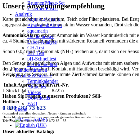
BrunnenPflege-Set
Unsere Anwendungsempfehlung
ZisternenFrisch
Analytik
Karte gut sichtbar im Aquarium, Teich oder Filter platzieren. Bei Er
AQUA-CHECK
angepasst hat. Ist kein Ammoniak im Wasser vorhanden, färbt sich die
AmmoniakAlarm
aquamarin
AmmoniakAlarm
erkennt Ammoniak im Wasser kontinuierlich mit e
Dichtemesser
ca. 4 Stunden). Lichtquellen mit stärkerem Rotanteil vermindern die 
Labor-Analyse
GH-Test
Schon 0,02 mg/L Ammoniak (NH
) reichen aus, damit sich der Senso
KH-Test
3
pH-Schnelltest
Den Sensor gelegentlich von Algen und Aufwuchs mit einem sauberen
KH-Schnelltest
den Fingern, da er durch Kontakt mit Hautfetten beschädigt wird. Ve
Kundenstimmen
Reinigung des Sensors. Bestimmte Zierfischmedikamente können den
Termine & Service
Terminkalender
Inhalt
Ausreichend für
Art.-Nr.
Aktuelles
1 Stück
1 Jahr
82255
Videos
Haben Sie Fragen zu unseren Produkten? Söll-
Downloads
Hotline:
FAQ
0 800 / 83 73 623
Suche
(kostenfrei aus allen deutschen Netzen) Kunden außerhalb
Deutschlands erreichen uns zum jeweils geltenden Auslandstarif ihres
Telefonanbieters unter +49 92 81/72 85 - 55.
Unser aktueller Katalog: