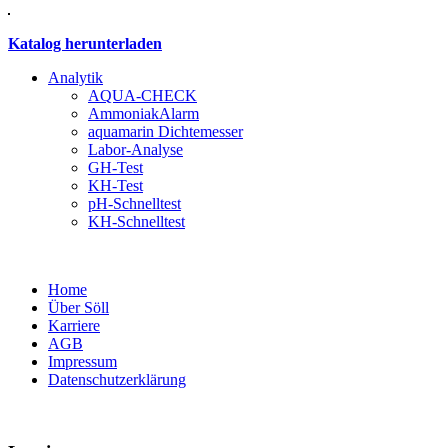
Katalog herunterladen
Analytik
AQUA-CHECK
AmmoniakAlarm
aquamarin Dichtemesser
Labor-Analyse
GH-Test
KH-Test
pH-Schnelltest
KH-Schnelltest
Home
Über Söll
Karriere
AGB
Impressum
Datenschutzerklärung