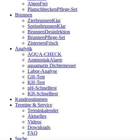
AlgenFrei
PlanschbeckenPflege-Set
Brunnen
ZierbrunnenKlar
SpringbrunnenKlar
BrunnenDesinfektion
BrunnenPflege-Set
ZisternenFrisch
Analytik
AQUA-CHECK
AmmoniakAlarm
aquamarin Dichtemesser
Labor-Analyse
GH-Test
KH-Test
pH-Schnelltest
KH-Schnelltest
Kundenstimmen
Termine & Service
Terminkalender
Aktuelles
Videos
Downloads
FAQ
Suche