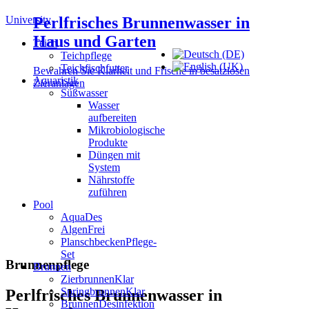
University
Perlfrisches Brunnenwasser
in
Haus und Garten
Teich
Teichpflege
Teichfischfutter
Bewahren Sie Klarheit und Frische in besatzlosen
Aquaristik
Zieranlagen
Süßwasser
Wasser
aufbereiten
Mikrobiologische
Produkte
Düngen mit
System
Nährstoffe
zuführen
Pool
AquaDes
AlgenFrei
PlanschbeckenPflege-
Set
Brunnenpflege
Brunnen
ZierbrunnenKlar
SpringbrunnenKlar
Perlfrisches Brunnenwasser in
BrunnenDesinfektion