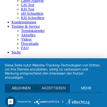
Labor-Analyse
GH-Test
KH-Test
pH-Schnelltest
KH-Schnelltest
Kundenstimmen
Termine & Service
Terminkalender
Aktuelles
Videos
Downloads
FAQ
Suche
Diese Seite nutzt Website-Tracking-Technologien von Dritten,
um ihre Dienste anzubieten, stetig zu verbessern und
Werbung entsprechend den Interessen der Nutzer
anzuzeigen.
ABLEHNEN
AKZEPTIEREN
MEHR
Powered by
&