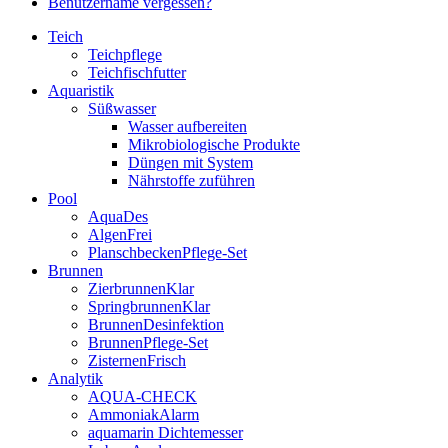
Benutzername vergessen?
Teich
Teichpflege
Teichfischfutter
Aquaristik
Süßwasser
Wasser aufbereiten
Mikrobiologische Produkte
Düngen mit System
Nährstoffe zuführen
Pool
AquaDes
AlgenFrei
PlanschbeckenPflege-Set
Brunnen
ZierbrunnenKlar
SpringbrunnenKlar
BrunnenDesinfektion
BrunnenPflege-Set
ZisternenFrisch
Analytik
AQUA-CHECK
AmmoniakAlarm
aquamarin Dichtemesser