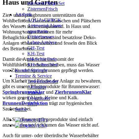
Haus und Garten
BrunnenPflege-Set
ZisternenFrisch
Analytik
Zier- und Springbrunnen unterstützen das
AQUA-CHECK
Wohlbefinden. Das leise Rauschen und Plätschern
AmmoniakAlarm
des Wassers wirkt entspannend. In Haus und
aquamarin
Wohnung sorgen Brunnen für mehr
Dichtemesser
Behaglichkeit. Im Garten sind besatzlose Deko-
Labor-Analyse
Anlagen schön anzusehen und fesseln den Blick
GH-Test
des Betrachters.
KH-Test
pH-Schnelltest
Damit die Attraktivität und somit der
KH-Schnelltest
Wohlfühleffekt erhalten bleiben, muss das Wasser
Kundenstimmen
von Zier- und Springbrunnen gepflegt werden.
Termine & Service
Um Klarheit und Frische der Anlage zu bewahren,
Terminkalender
gibt es unsere Pflegeprodukte für Brunnenwasser:
Aktuelles
SpringbrunnenKlar
und
ZierbrunnenKlar
Videos
wirken gegen Algen, Keime und Kalk.
Downloads
BrunnenDesinfektion
trägt zur hygienischen
FAQ
Sauberkeit bei.
Suche
Alle Söll-Brunnenpflegeprodukte sind einfach
anzuwenden und schäumen das Wasser nicht auf.
Auch für unter- oder überirdische Wasserbehälter